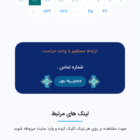
43
42
41
40
39
...
2
1
‹
›
239
238
...
45
44
ارتباط مستقیم با واحد حراست
شماره تماس :
051-91001666
لینک های مرتبط
جهت مشاهده بر روی هر لینک کلیک کرده و وارد سایت مربوطه شوید