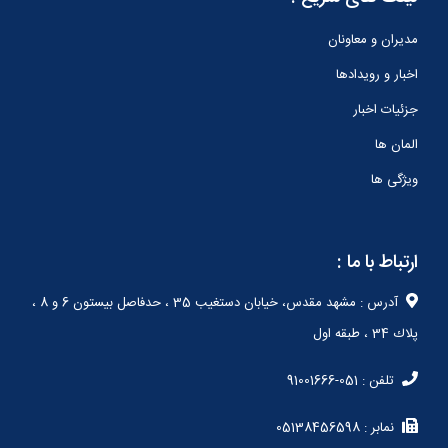
مدیران و معاونان
اخبار و رویدادها
جزئیات اخبار
المان ها
ویژگی ها
ارتباط با ما :
آدرس : مشهد مقدس، خيابان دستغيب 35 ، حدفاصل بيستون 6 و 8 ،
پلاك 34 ، طبقه اول
تلفن : 051-91001666
نمابر : 05138456598