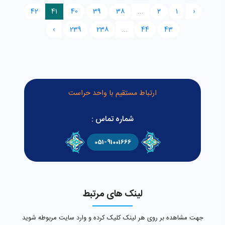
42
41
40
39
38
...
2
1
‹
›
239
238
...
44
43
ارتباط مستقیم با واحد حراست
شماره تماس :
051-91001666
لینک های مرتبط
جهت مشاهده بر روی هر لینک کلیک کرده و وارد سایت مربوطه شوید