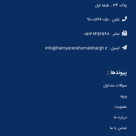
پلاك 34 ، طبقه اول
تلفن : 051-91001666
نمابر : 05138456598
ایمیل : info@hamyaranshomalshargh.ir
پیوندها :
سوالات متداول
ورود
عضویت
درباره ما
تماس با ما